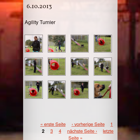
6.10.2013
Agility Turnier
SEITEN
« erste Seite
‹ vorherige Seite
1
2
3
4
nächste Seite ›
letzte
Seite »