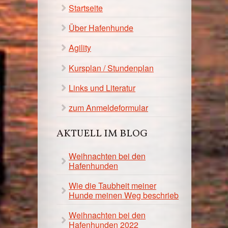
Startseite
Über Hafenhunde
Agility
Kursplan / Stundenplan
Links und Literatur
zum Anmeldeformular
AKTUELL IM BLOG
Weihnachten bei den
Hafenhunden
Wie die Taubheit meiner
Hunde meinen Weg beschrieb
Weihnachten bei den
Hafenhunden 2022