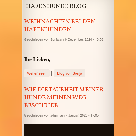
HAFENHUNDE BLOG
WEIHNACHTEN BEI DEN
HAFENHUNDEN
Geschrieben von
Sonja
am 9 Dezember, 2024 - 13:58
Ihr Lieben,
über Weihnachten bei den
Weiterlesen
Blog von Sonja
Hafenhunden
WIE DIE TAUBHEIT MEINER
HUNDE MEINEN WEG
BESCHRIEB
Geschrieben von
admin
am 7 Januar, 2023 - 17:05