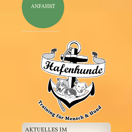
ANFAHRT
Hafenhunde
AKTUELLES IM