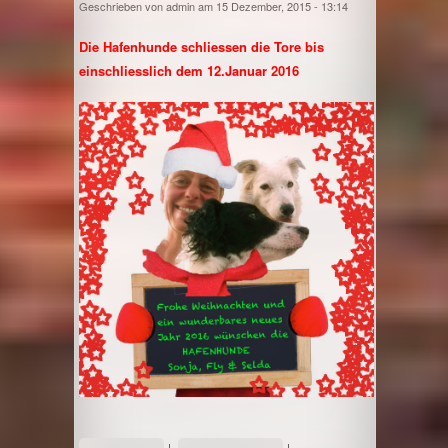
Geschrieben von
admin
am 15 Dezember, 2015 - 13:14
Die Hafenhunde schliessen die Tore bis
einschliesslich dem 12.Januar 2016
über Weihnachtsferien 2015