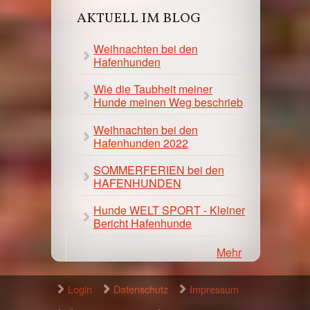
AKTUELL IM BLOG
Weihnachten bei den
Hafenhunden
Wie die Taubheit meiner
Hunde meinen Weg beschrieb
Weihnachten bei den
Hafenhunden 2022
SOMMERFERIEN bei den
HAFENHUNDEN
Hunde WELT SPORT - Kleiner
Bericht Hafenhunde
Mehr
Login
Datenschutz
Impressum