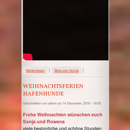
über Hafenhunde und Sonja
Weiterlesen
Blog von Sonja
WEIHNACHTSFERIEN
HAFENHUNDE
Geschrieben von
admin
am 14 Dezember, 2016 - 19:50
Frohe Weihnachten wünschen euch
Sonja und Rowena
viele besinnliche und schöne Stunden