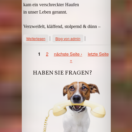
kam ein verschreckter Haufen
in unser Leben gerannt.
Verzweifelt, kläffend, stolpernd & dünn –
über Gedicht von Anni & Jan, Sept. 2015
Weiterlesen
Blog von admin
SEITEN
1
2
nächste Seite ›
letzte Seite
»
HABEN SIE FRAGEN?