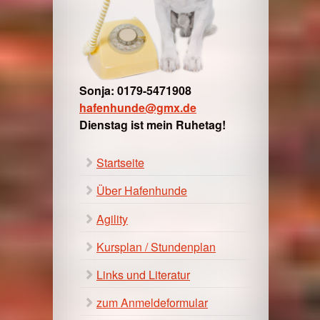
Sonja: 0179-5471908
hafenhunde@gmx.de
Dienstag ist mein Ruhetag!
Startseite
Über Hafenhunde
Agility
Kursplan / Stundenplan
Links und Literatur
zum Anmeldeformular