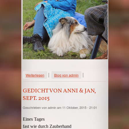
über Hafenhunde Agility Spassturnier
Weiterlesen
Blog von admin
2015
GEDICHT VON ANNI & JAN,
SEPT. 2015
Geschrieben von
admin
am 11 Oktober, 2015 - 21:01
Eines Tages
fast wie durch Zauberhand