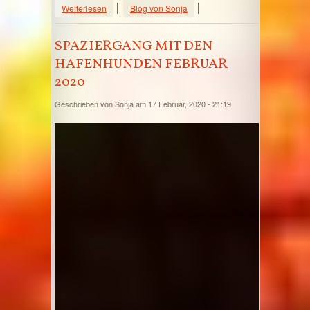
über Hunde WELT SPORT - Kleiner
Weiterlesen
Blog von Sonja
Bericht Hafenhunde
SPAZIERGANG MIT DEN
HAFENHUNDEN FEBRUAR
2020
Geschrieben von
Sonja
am 17 Februar, 2020 - 21:19