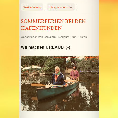
über Weihnachten bei den
Weiterlesen
Blog von admin
Hafenhunden 2022
SOMMERFERIEN BEI DEN
HAFENHUNDEN
Geschrieben von
Sonja
am 16 August, 2020 - 15:45
Wir machen URLAUB ;-)