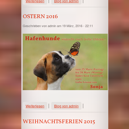
Weiterlesen
Blog von admin
OSTERN 2016
Geschrieben von
admin
am 19 März, 2016 - 22:11
über Ostern 2016
Weiterlesen
Blog von admin
WEIHNACHTSFERIEN 2015