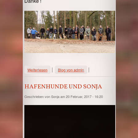
Danke !
über Hafenhunde im Wildpark Schwarze
Weiterlesen
Blog von admin
Berge
HAFENHUNDE UND SONJA
Geschrieben von
Sonja
am 20 Februar, 2017 - 16:20