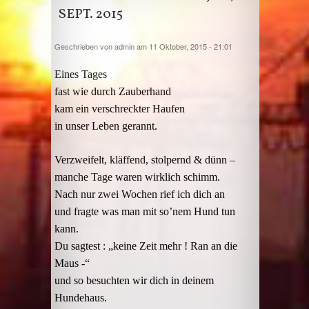
SEPT. 2015
Geschrieben von
admin
am 11 Oktober, 2015 - 21:01
Eines Tages
fast wie durch Zauberhand
kam ein verschreckter Haufen
in unser Leben gerannt.
Verzweifelt, kläffend, stolpernd & dünn –
manche Tage waren wirklich schimm.
Nach nur zwei Wochen rief ich dich an
und fragte was man mit so’nem Hund tun
kann.
Du sagtest : „keine Zeit mehr ! Ran an die
Maus -“
und so besuchten wir dich in deinem
Hundehaus.