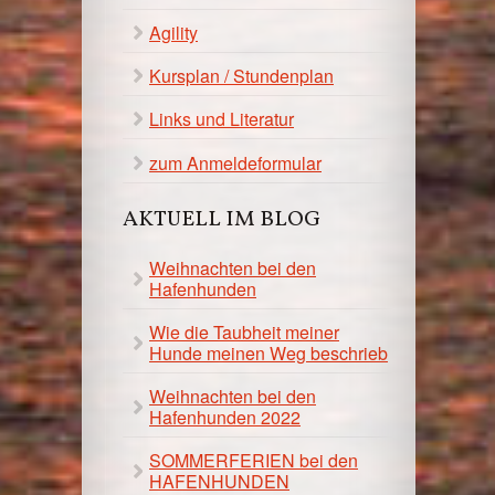
Agility
Kursplan / Stundenplan
Links und Literatur
zum Anmeldeformular
AKTUELL IM BLOG
Weihnachten bei den
Hafenhunden
Wie die Taubheit meiner
Hunde meinen Weg beschrieb
Weihnachten bei den
Hafenhunden 2022
SOMMERFERIEN bei den
HAFENHUNDEN