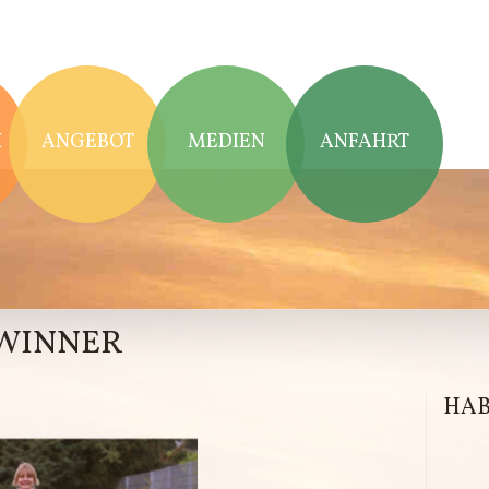
H
H
ANGEBOT
MEDIEN
ANFAHRT
EWINNER
HAB