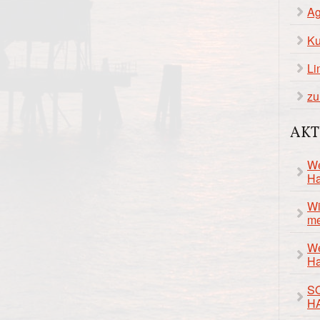
Ag
Ku
Li
zu
AKT
We
Ha
Wi
me
We
Ha
S
H