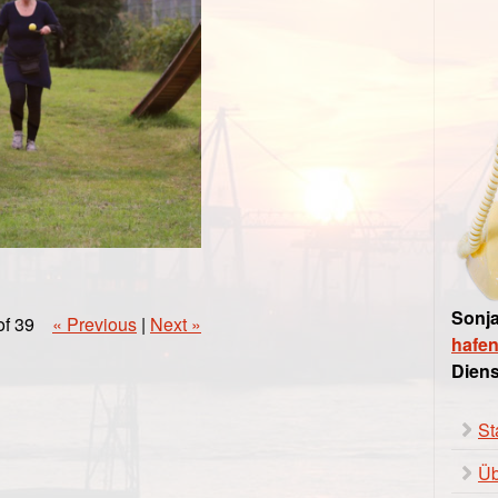
Sonja
of 39
« Previous
|
Next »
hafe
Diens
St
Üb