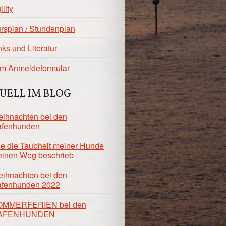
ility
rsplan / Stundenplan
nks und Literatur
m Anmeldeformular
UELL IM BLOG
ihnachten bei den
fenhunden
e die Taubheit meiner Hunde
inen Weg beschrieb
ihnachten bei den
fenhunden 2022
OMMERFERIEN bei den
AFENHUNDEN