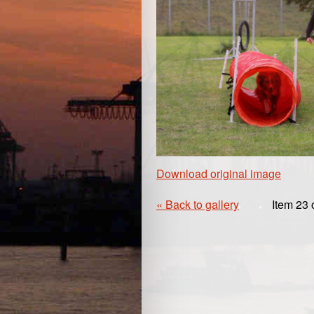
Download original image
« Back to gallery
Item 23 