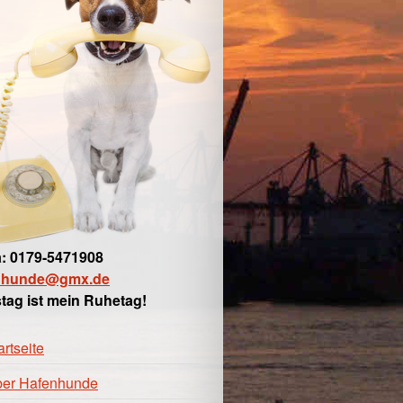
: 0179-5471908
nhunde@gmx.de
tag ist mein Ruhetag!
artseite
er Hafenhunde