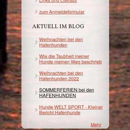
Links und Literatur
zum Anmeldeformular
AKTUELL IM BLOG
Weihnachten bei den
Hafenhunden
Wie die Taubheit meiner
Hunde meinen Weg beschrieb
Weihnachten bei den
Hafenhunden 2022
SOMMERFERIEN bei den
HAFENHUNDEN
Hunde WELT SPORT - Kleiner
Bericht Hafenhunde
Mehr