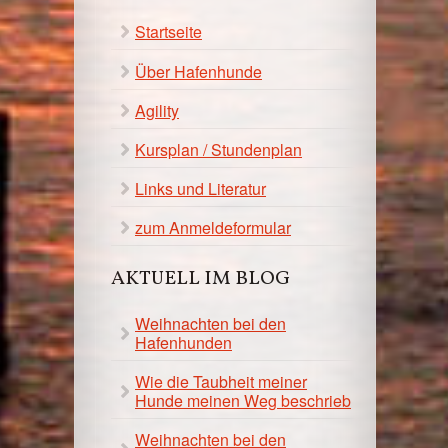
Startseite
Über Hafenhunde
Agility
Kursplan / Stundenplan
Links und Literatur
zum Anmeldeformular
AKTUELL IM BLOG
Weihnachten bei den
Hafenhunden
Wie die Taubheit meiner
Hunde meinen Weg beschrieb
Weihnachten bei den