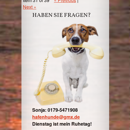
Item 31 of 39
« Previous
|
Next »
HABEN SIE FRAGEN?
Sonja: 0179-5471908
hafenhunde@gmx.de
Dienstag ist mein Ruhetag!