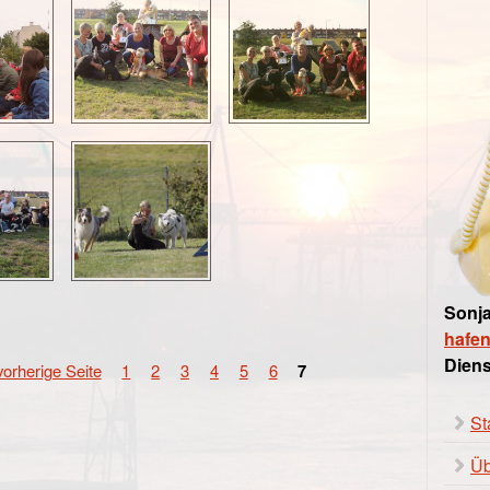
Sonja
hafe
Diens
vorherige Seite
1
2
3
4
5
6
7
St
Üb