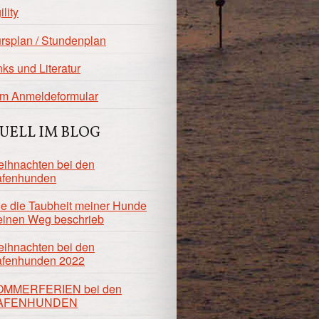
ility
rsplan / Stundenplan
nks und Literatur
m Anmeldeformular
UELL IM BLOG
ihnachten bei den
fenhunden
e die Taubheit meiner Hunde
inen Weg beschrieb
ihnachten bei den
fenhunden 2022
OMMERFERIEN bei den
AFENHUNDEN