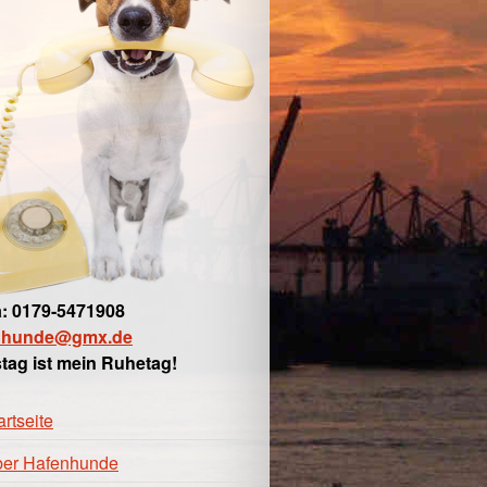
: 0179-5471908
nhunde@gmx.de
tag ist mein Ruhetag!
artseite
er Hafenhunde