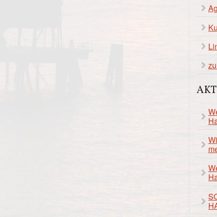
Ag
Ku
Li
zu
AKT
We
Ha
Wi
me
We
Ha
S
H