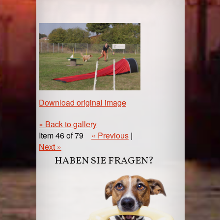
Download original image
« Back to gallery
Item 46 of 79
« Previous
|
Next »
HABEN SIE FRAGEN?