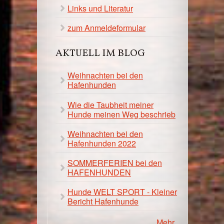
Links und Literatur
zum Anmeldeformular
AKTUELL IM BLOG
Weihnachten bei den
Hafenhunden
Wie die Taubheit meiner
Hunde meinen Weg beschrieb
Weihnachten bei den
Hafenhunden 2022
SOMMERFERIEN bei den
HAFENHUNDEN
Hunde WELT SPORT - Kleiner
Bericht Hafenhunde
Mehr