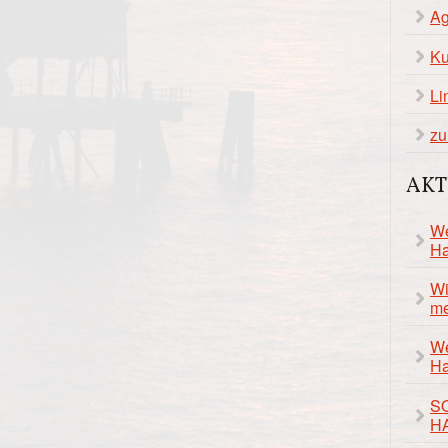
Ag
Ku
Li
zu
AKT
We
Ha
Wi
me
We
Ha
S
H