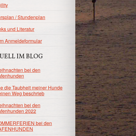
ility
rsplan / Stundenplan
nks und Literatur
m Anmeldeformular
UELL IM BLOG
ihnachten bei den
fenhunden
e die Taubheit meiner Hunde
inen Weg beschrieb
ihnachten bei den
fenhunden 2022
OMMERFERIEN bei den
AFENHUNDEN