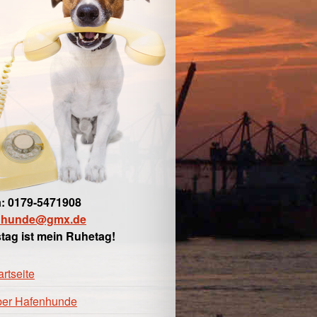
: 0179-5471908
nhunde@gmx.de
tag ist mein Ruhetag!
artseite
er Hafenhunde