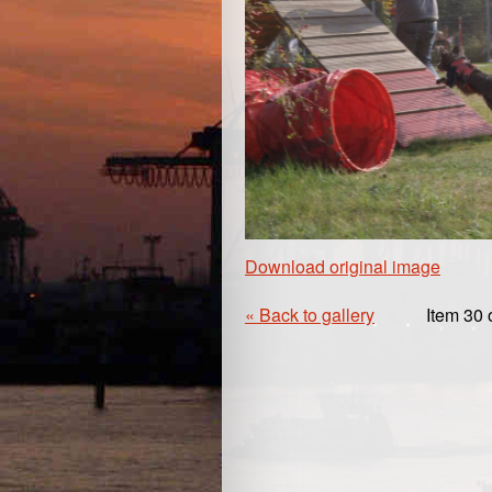
Download original image
« Back to gallery
Item 30 