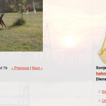
Sonja
of 79
« Previous
|
Next »
hafe
Diens
St
Üb