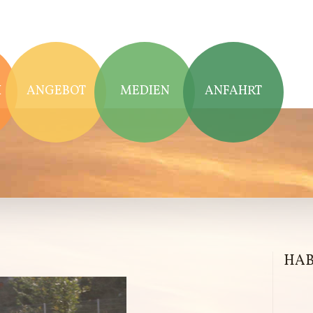
H
H
ANGEBOT
MEDIEN
ANFAHRT
HAB