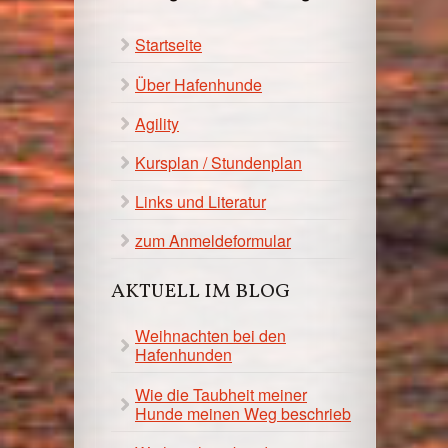
Startseite
Über Hafenhunde
Agility
Kursplan / Stundenplan
Links und Literatur
zum Anmeldeformular
AKTUELL IM BLOG
Weihnachten bei den
Hafenhunden
Wie die Taubheit meiner
Hunde meinen Weg beschrieb