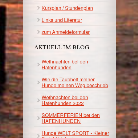
Kursplan / Stundenplan
Links und Literatur
zum Anmeldeformular
AKTUELL IM BLOG
Weihnachten bei den
Hafenhunden
Wie die Taubheit meiner
Hunde meinen Weg beschrieb
Weihnachten bei den
Hafenhunden 2022
SOMMERFERIEN bei den
HAFENHUNDEN
Hunde WELT SPORT - Kleiner