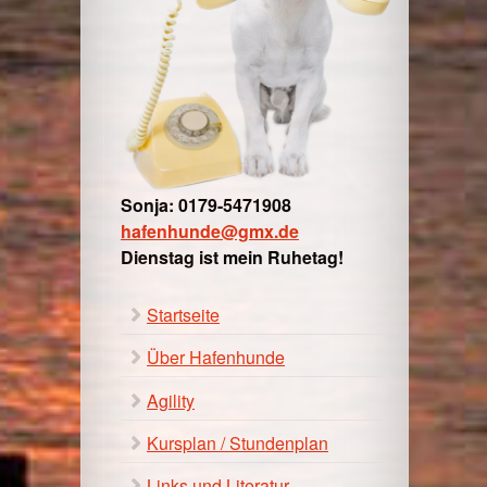
Sonja: 0179-5471908
hafenhunde@gmx.de
Dienstag ist mein Ruhetag!
Startseite
Über Hafenhunde
Agility
Kursplan / Stundenplan
Links und Literatur