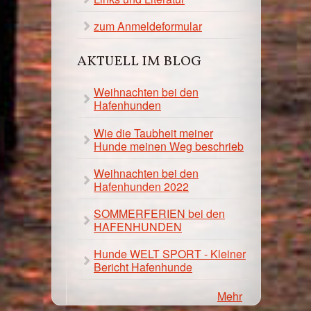
zum Anmeldeformular
AKTUELL IM BLOG
Weihnachten bei den
Hafenhunden
Wie die Taubheit meiner
Hunde meinen Weg beschrieb
Weihnachten bei den
Hafenhunden 2022
SOMMERFERIEN bei den
HAFENHUNDEN
Hunde WELT SPORT - Kleiner
Bericht Hafenhunde
Mehr