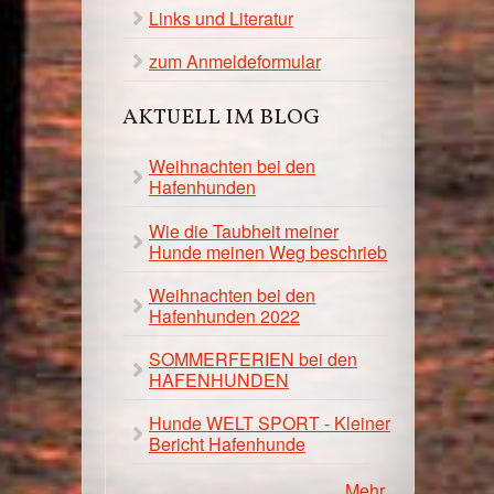
Links und Literatur
zum Anmeldeformular
AKTUELL IM BLOG
Weihnachten bei den
Hafenhunden
Wie die Taubheit meiner
Hunde meinen Weg beschrieb
Weihnachten bei den
Hafenhunden 2022
SOMMERFERIEN bei den
HAFENHUNDEN
Hunde WELT SPORT - Kleiner
Bericht Hafenhunde
Mehr