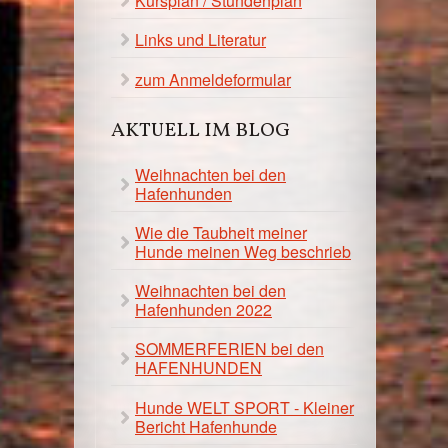
Kursplan / Stundenplan
Links und Literatur
zum Anmeldeformular
AKTUELL IM BLOG
Weihnachten bei den
Hafenhunden
Wie die Taubheit meiner
Hunde meinen Weg beschrieb
Weihnachten bei den
Hafenhunden 2022
SOMMERFERIEN bei den
HAFENHUNDEN
Hunde WELT SPORT - Kleiner
Bericht Hafenhunde