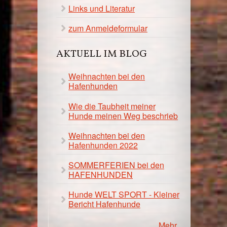
Links und Literatur
zum Anmeldeformular
AKTUELL IM BLOG
Weihnachten bei den
Hafenhunden
Wie die Taubheit meiner
Hunde meinen Weg beschrieb
Weihnachten bei den
Hafenhunden 2022
SOMMERFERIEN bei den
HAFENHUNDEN
Hunde WELT SPORT - Kleiner
Bericht Hafenhunde
Mehr