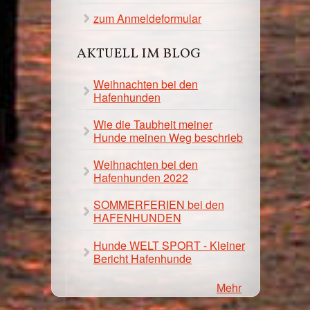
zum Anmeldeformular
AKTUELL IM BLOG
Weihnachten bei den
Hafenhunden
Wie die Taubheit meiner
Hunde meinen Weg beschrieb
Weihnachten bei den
Hafenhunden 2022
SOMMERFERIEN bei den
HAFENHUNDEN
Hunde WELT SPORT - Kleiner
Bericht Hafenhunde
Mehr