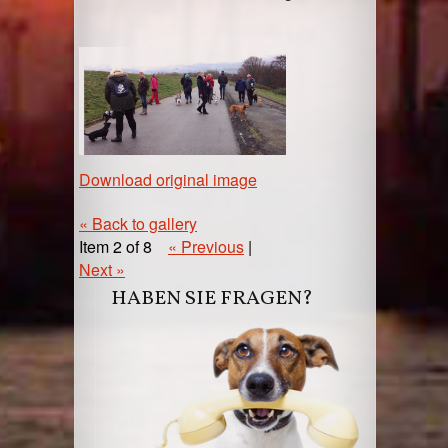
Download original image
« Back to gallery
Item 2 of 8
« Previous
|
Next »
HABEN SIE FRAGEN?