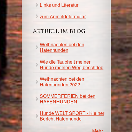
Links und Literatur
zum Anmeldeformular
AKTUELL IM BLOG
Weihnachten bei den
Hafenhunden
Wie die Taubheit meiner
Hunde meinen Weg beschrieb
Weihnachten bei den
Hafenhunden 2022
SOMMERFERIEN bei den
HAFENHUNDEN
Hunde WELT SPORT - Kleiner
Bericht Hafenhunde
Mehr