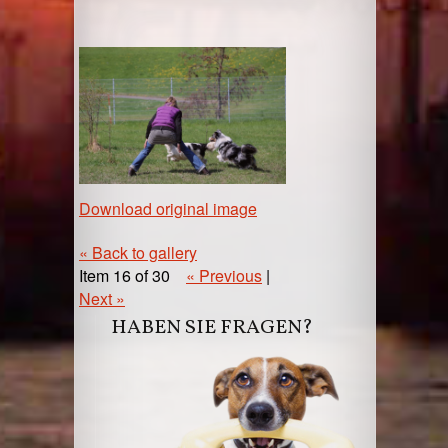
Download original image
« Back to gallery
Item 16 of 30
« Previous
|
Next »
HABEN SIE FRAGEN?