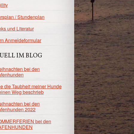
ility
rsplan / Stundenplan
nks und Literatur
m Anmeldeformular
UELL IM BLOG
ihnachten bei den
fenhunden
e die Taubheit meiner Hunde
inen Weg beschrieb
ihnachten bei den
fenhunden 2022
OMMERFERIEN bei den
AFENHUNDEN