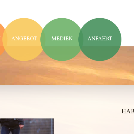
H
H
ANGEBOT
MEDIEN
ANFAHRT
HAB