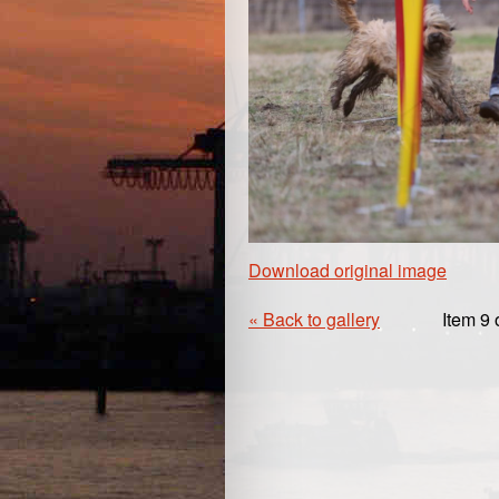
Download original image
« Back to gallery
Item 9 