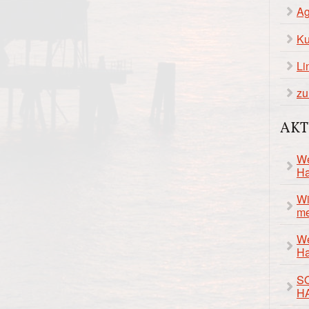
Ag
Ku
Li
zu
AKT
We
Ha
Wi
me
We
Ha
S
H