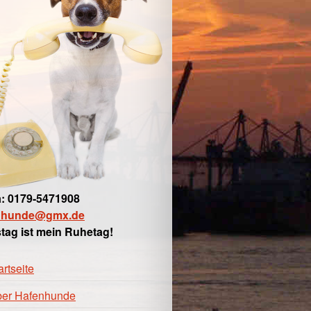
: 0179-5471908
nhunde@gmx.de
tag ist mein Ruhetag!
artseite
er Hafenhunde