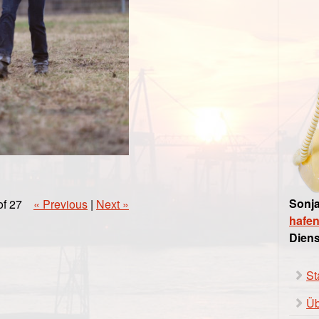
Sonja
of 27
« Previous
|
Next »
hafe
Diens
St
Üb