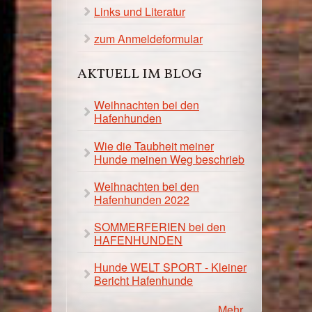
Links und Literatur
zum Anmeldeformular
AKTUELL IM BLOG
Weihnachten bei den
Hafenhunden
Wie die Taubheit meiner
Hunde meinen Weg beschrieb
Weihnachten bei den
Hafenhunden 2022
SOMMERFERIEN bei den
HAFENHUNDEN
Hunde WELT SPORT - Kleiner
Bericht Hafenhunde
Mehr