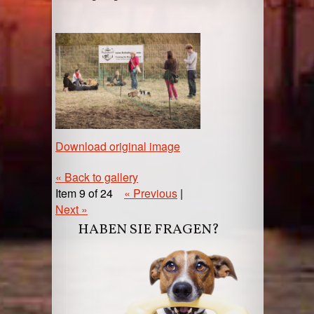
Download original image
« Back to gallery
Item 9 of 24
« Previous
|
Next »
HABEN SIE FRAGEN?