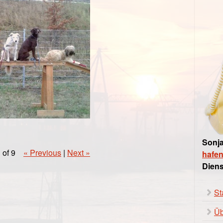
Sonja
 of 9
« Previous
|
Next »
hafe
Diens
St
Üb