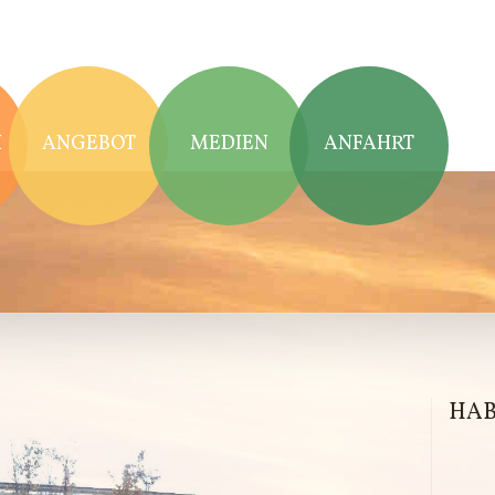
H
H
ANGEBOT
MEDIEN
ANFAHRT
HAB