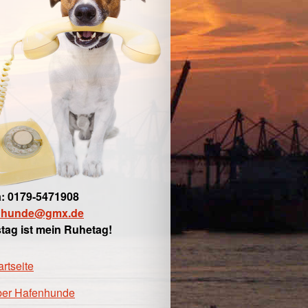
: 0179-5471908
nhunde@gmx.de
tag ist mein Ruhetag!
artseite
er Hafenhunde