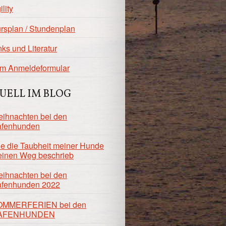
ility
rsplan / Stundenplan
nks und Literatur
m Anmeldeformular
UELL IM BLOG
ihnachten bei den
fenhunden
e die Taubheit meiner Hunde
inen Weg beschrieb
ihnachten bei den
fenhunden 2022
OMMERFERIEN bei den
AFENHUNDEN