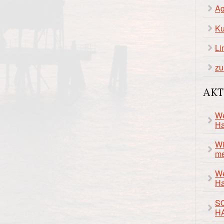
Ag
Ku
Li
zu
AKT
We
Ha
Wi
me
We
Ha
S
H